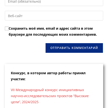
или
свой
имя
email-
Введите
пользователя,
адрес,
URL
чтобы
чтобы
вашего
прокомментировать
Сохранить моё имя, email и адрес сайта в этом
прокомментировать
веб-
браузере для последующих моих комментариев.
сайта
(необязательно)
Конкурс, в котором автор работы принял
участие
:
VII Международный конкурс инициативных
научно-исследовательских проектов “Высокие
цели”, 2024/2025