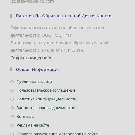
izdatel@sowa-ru.com
Партнер По Образовательной Деятельности
Официальный партнер по образовательной
деятельности: ООО "МЦНИП"
Лицензия на осуществление образовательной
деятельности №1686 от 01.11.2019.
Открыть лицензию
Общая Информация
Откроется
Публичная оферта
в
Откроется
Пользовательское соглашение
новой
в
Откроется
Политика конфиденциальности
вкладке
новой
в
Откроется
Запрос наградных документов
вкладке
новой
в
Откроется
Контакты
вкладке
новой
в
Откроется
Реклама на сайте
вкладке
новой
в
Откроется
Правила размещения материалов на сайте