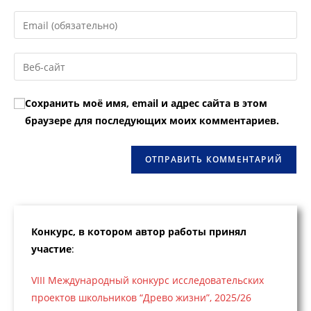
имя
Введите
или
свой
имя
email-
Введите
пользователя,
адрес,
URL
чтобы
чтобы
вашего
прокомментировать
Сохранить моё имя, email и адрес сайта в этом
прокомментировать
веб-
браузере для последующих моих комментариев.
сайта
(необязательно)
Конкурс, в котором автор работы принял
участие
:
VIII Международный конкурс исследовательских
проектов школьников “Древо жизни”, 2025/26