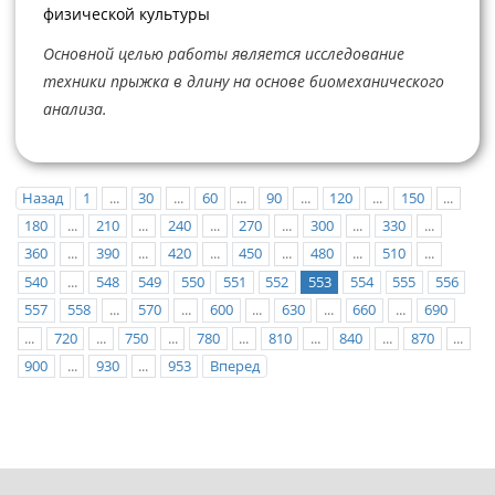
физической культуры
Основной целью работы является исследование
техники прыжка в длину на основе биомеханического
анализа.
Назад
1
...
30
...
60
...
90
...
120
...
150
...
180
...
210
...
240
...
270
...
300
...
330
...
360
...
390
...
420
...
450
...
480
...
510
...
540
...
548
549
550
551
552
553
554
555
556
557
558
...
570
...
600
...
630
...
660
...
690
...
720
...
750
...
780
...
810
...
840
...
870
...
900
...
930
...
953
Вперед