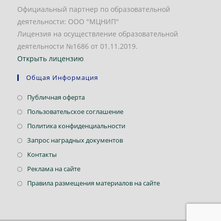
Официальный партнер по образовательной
деятельности: ООО "МЦНИП"
Лицензия на осуществление образовательной
деятельности №1686 от 01.11.2019.
Открыть лицензию
Общая Информация
Откроется
Публичная оферта
в
Откроется
Пользовательское соглашение
новой
в
Откроется
Политика конфиденциальности
вкладке
новой
в
Откроется
Запрос наградных документов
вкладке
новой
в
Откроется
Контакты
вкладке
новой
в
Откроется
Реклама на сайте
вкладке
новой
в
Откроется
Правила размещения материалов на сайте
вкладке
новой
в
вкладке
новой
вкладке