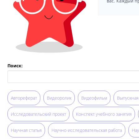
вас. Каждый п
Поиск:
Автореферат
Видеоролик
Видеофильм
Выпускная
Исследовательский проект
Конспект учебного занятия
Научная статья
Научно-исследовательская работа
Нау