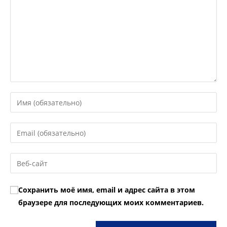
Введите
свое
имя
Введите
или
свой
имя
email-
Введите
пользователя,
адрес,
URL
чтобы
чтобы
вашего
прокомментировать
Сохранить моё имя, email и адрес сайта в этом
прокомментировать
веб-
браузере для последующих моих комментариев.
сайта
(необязательно)