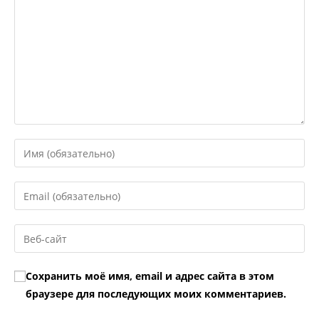
Введите
свое
имя
Введите
или
свой
имя
email-
Введите
пользователя,
адрес,
URL
чтобы
чтобы
вашего
прокомментировать
Сохранить моё имя, email и адрес сайта в этом
прокомментировать
веб-
браузере для последующих моих комментариев.
сайта