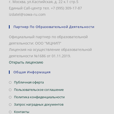
г. Москва, ул.Каспийская, д. 22 к.1 стр.5
Единый Call-центр тел. +7 (995) 309-17-87
izdatel@sowa-ru.com
Партнер По Образовательной Деятельности
Официальный партнер по образовательной
деятельности: ООО "МЦНИП"
Лицензия на осуществление образовательной
деятельности №1686 от 01.11.2019.
Открыть лицензию
Общая Информация
Откроется
Публичная оферта
в
Откроется
Пользовательское соглашение
новой
в
Откроется
Политика конфиденциальности
вкладке
новой
в
Откроется
Запрос наградных документов
вкладке
новой
в
Откроется
Контакты