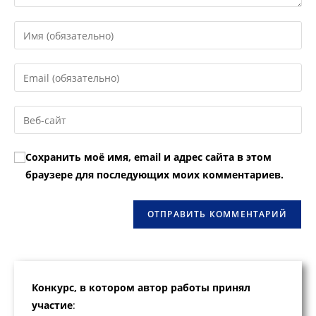
Введите
свое
имя
Введите
или
свой
имя
email-
Введите
пользователя,
адрес,
URL
чтобы
чтобы
вашего
прокомментировать
Сохранить моё имя, email и адрес сайта в этом
прокомментировать
веб-
браузере для последующих моих комментариев.
сайта
(необязательно)
Конкурс, в котором автор работы принял
участие
: