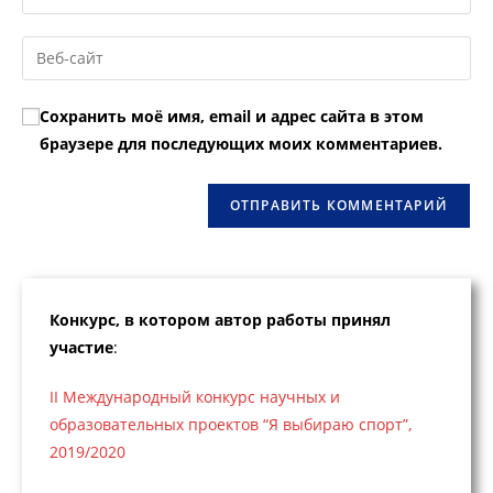
свой
имя
email-
Введите
пользователя,
адрес,
URL
чтобы
чтобы
вашего
прокомментировать
Сохранить моё имя, email и адрес сайта в этом
прокомментировать
веб-
браузере для последующих моих комментариев.
сайта
(необязательно)
Конкурс, в котором автор работы принял
участие
:
II Международный конкурс научных и
образовательных проектов “Я выбираю спорт”,
2019/2020