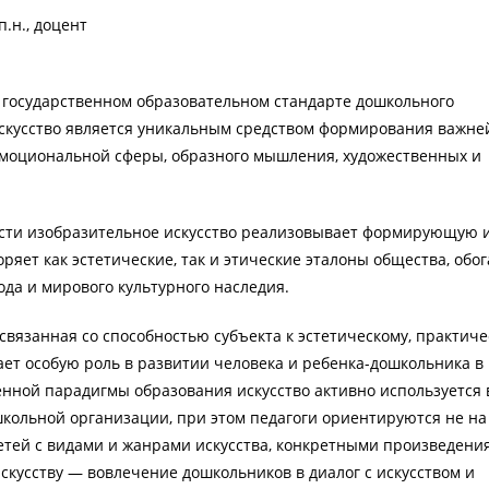
.н., доцент
 государственном образовательном стандарте дошкольного
искусство является уникальным средством формирования важн
эмоциональной сферы, образного мышления, художественных и
ости изобразительное искусство реализовывает формирующую 
ряет как эстетические, так и этические эталоны общества, обо
да и мирового культурного наследия.
 связанная со способностью субъекта к эстетическому, практиче
ает особую роль в развитии человека и ребенка-дошкольника в
енной парадигмы образования искусство активно используется 
кольной организации, при этом педагоги ориентируются не на
тей с видами и жанрами искусства, конкретными произведени
скусству — вовлечение дошкольников в диалог с искусством и