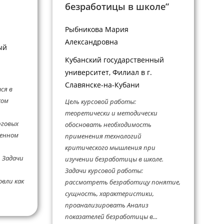
безработицы в школе”
Рыбникова Мария
Александровна
ый
Кубанский государственный
университет, Филиал в г.
Славянске-на-Кубани
ся в
ком
Цель курсовой работы:
теоретически и методически
рговых
обосновать необходимость
менном
применения технологий
критического мышления при
 Задачи
изучении безработицы в школе.
Задачи курсовой работы:
вли как
рассмотреть безработицу понятие,
сущность, характеристики,
проанализировать Анализ
показателей безработицы в...