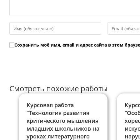
Введите
Введите
свое
свой
имя
email-
Сохранить моё имя, email и адрес сайта в этом бра
или
адрес,
имя
чтобы
пользователя,
прокомментир
чтобы
прокомментировать
Смотреть похожие работы
Курсовая работа
Курс
“Технология развития
“Осо
критического мышления
хоре
младших школьников на
искус
уроках литературного
нару