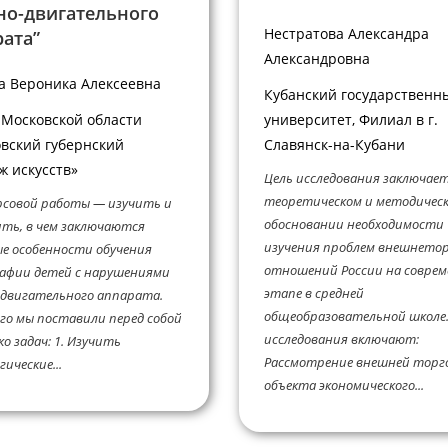
но-двигательного
Нестратова Александра
ата”
Александровна
а Вероника Алексеевна
Кубанский государственн
Московской области
университет, Филиал в г.
вский губернский
Славянск-на-Кубани
ж искусств»
Цель исследования заключает
теоретическом и методичес
рсовой работы — изучить и
обосновании необходимости
ть, в чем заключаются
изучения проблем внешнето
е особенности обучения
отношений России на совре
афии детей с нарушениями
этапе в средней
двигательного аппарата.
общеобразовательной школе.
го мы поставили перед собой
исследования включают:
ко задач: 1. Изучить
Рассмотрение внешней торго
ические...
объекта экономического...