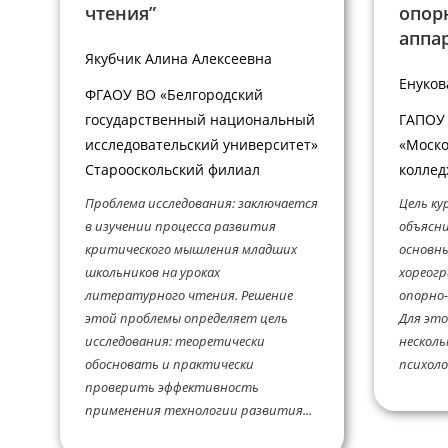
чтения”
опор
аппар
Якубчик Алина Алексеевна
Енуков
ФГАОУ ВО «Белгородский
государственный национальный
ГАПОУ 
исследовательский университет»
«Моско
Старооскольский филиал
коллед
Проблема исследования: заключается
Цель ку
в изучении процесса развития
объясни
критического мышления младших
основны
школьников на уроках
хореогр
литературного чтения. Решение
опорно-
этой проблемы определяет цель
Для это
исследования: теоретически
несколь
обосновать и практически
психолог
проверить эффективность
применения технологии развития...