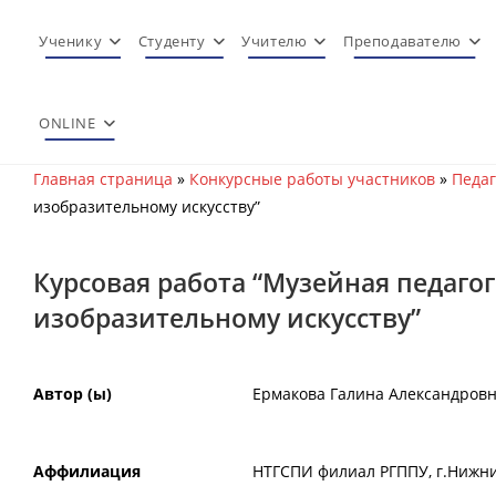
Перейти
к
Ученику
Студенту
Учителю
Преподавателю
содержимому
ONLINE
Главная страница
»
Конкурсные работы участников
»
Педаг
изобразительному искусству”
Курсовая работа “Музейная педаго
изобразительному искусству”
Автор (ы)
Ермакова Галина Александров
Аффилиация
НТГСПИ филиал РГППУ, г.Нижни