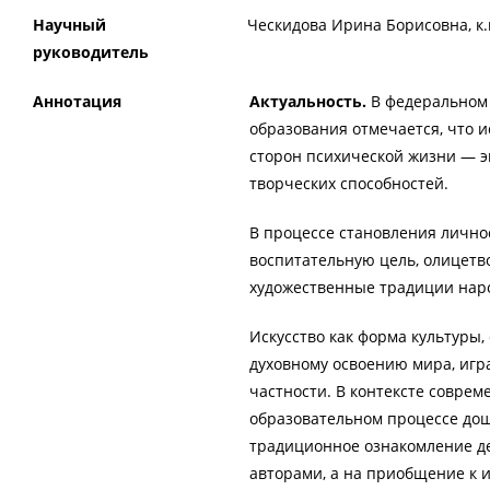
Научный
Ческидова Ирина Борисовна, к.п
руководитель
Аннотация
Актуальность.
В федеральном
образования отмечается, что 
сторон психической жизни — 
творческих способностей.
В процессе становления личн
воспитательную цель, олицетво
художественные традиции наро
Искусство как форма культуры,
духовному освоению мира, игр
частности. В контексте соврем
образовательном процессе дош
традиционное ознакомление де
авторами, а на приобщение к и