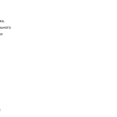
х
ка,
льного
ми
в
й