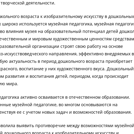
 творческой деятельности.
кольного возраста к изобразительному искусству в дошкольны
 широко используется музейная педагогика, музейная педагоги
во влияния музея на образовательный потенциал детей дошко
отечественным и мировым художественным ценностям средства
бразовательной организации строят свою работу на основе
о-искусствоведческого направления, эффективно внедряемых 
бую актуальность в период дошкольного возраста приобретает
расного, воспитание у них художественного вкуса. Дошкольный
м развития и воспитания детей, периодом, когда происходит
ию мира.
едагогика активно осваивается в отечественном образовании.
нные музейной педагогике, во многом основываются на
енствуя ее c учетом новых задач и возможностей образования.
озволила выявить противоречие между возможностями музейно
й дошкольного возраста к изобразительному искусству и