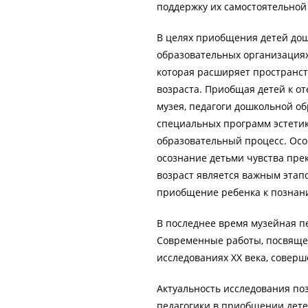
поддержку их самостоятельной
В целях приобщения детей дош
образовательных организациях
которая расширяет пространст
возраста. Приобщая детей к 
музея, педагоги дошкольной о
специальных программ эстетик
образовательный процесс. Осо
осознание детьми чувства прек
возраст является важным этапо
приобщение ребенка к познан
В последнее время музейная п
Современные работы, посвяще
исследованиях ХХ века, соверш
Актуальность исследования п
педагогики в приобщении дете