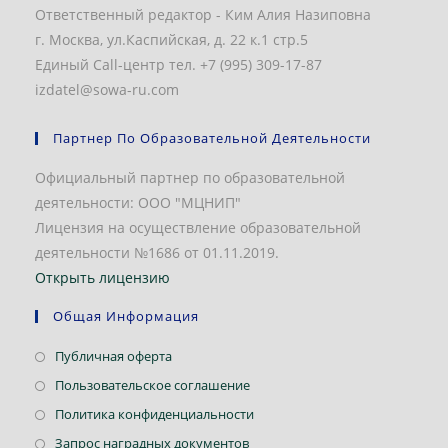
Ответственный редактор - Ким Алия Назиповна
г. Москва, ул.Каспийская, д. 22 к.1 стр.5
Единый Call-центр тел. +7 (995) 309-17-87
izdatel@sowa-ru.com
Партнер По Образовательной Деятельности
Официальный партнер по образовательной
деятельности: ООО "МЦНИП"
Лицензия на осуществление образовательной
деятельности №1686 от 01.11.2019.
Открыть лицензию
Общая Информация
Откроется
Публичная оферта
в
Откроется
Пользовательское соглашение
новой
в
Откроется
Политика конфиденциальности
вкладке
новой
в
Откроется
Запрос наградных документов