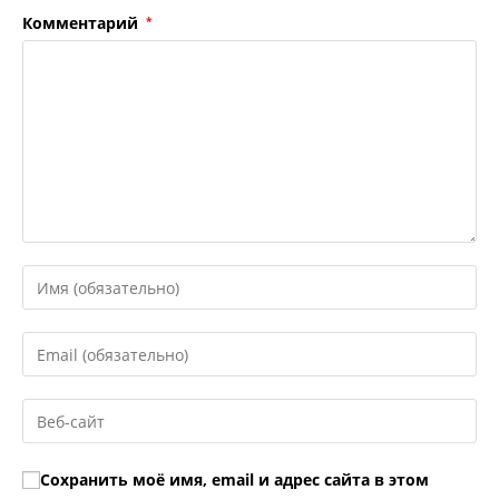
Комментарий
*
Введите
свое
имя
Введите
или
свой
имя
email-
Введите
пользователя,
адрес,
URL
чтобы
чтобы
вашего
прокомментировать
Сохранить моё имя, email и адрес сайта в этом
прокомментировать
веб-