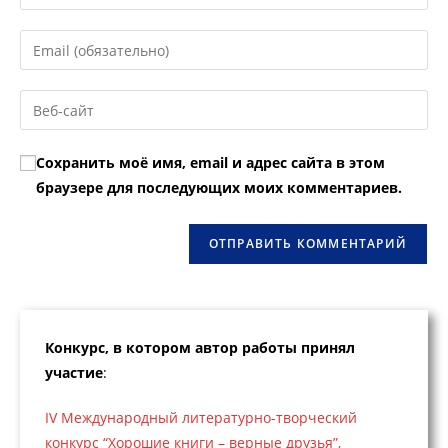
свое
имя
Введите
или
свой
имя
email-
Введите
пользователя,
адрес,
URL
чтобы
чтобы
вашего
прокомментировать
Сохранить моё имя, email и адрес сайта в этом
прокомментировать
веб-
браузере для последующих моих комментариев.
сайта
(необязательно)
Конкурс, в котором автор работы принял
участие
:
IV Международный литературно-творческий
конкурс “Хорошие книги – верные друзья”,