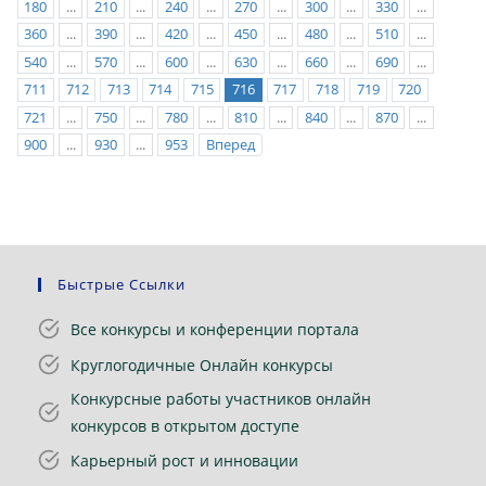
180
...
210
...
240
...
270
...
300
...
330
...
360
...
390
...
420
...
450
...
480
...
510
...
540
...
570
...
600
...
630
...
660
...
690
...
711
712
713
714
715
716
717
718
719
720
721
...
750
...
780
...
810
...
840
...
870
...
900
...
930
...
953
Вперед
Быстрые Ссылки
Все конкурсы и конференции портала
Круглогодичные Онлайн конкурсы
Конкурсные работы участников онлайн
конкурсов в открытом доступе
Карьерный рост и инновации