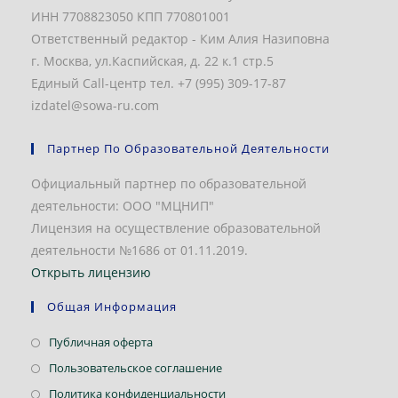
ИНН 7708823050 КПП 770801001
Ответственный редактор - Ким Алия Назиповна
г. Москва, ул.Каспийская, д. 22 к.1 стр.5
Единый Call-центр тел. +7 (995) 309-17-87
izdatel@sowa-ru.com
Партнер По Образовательной Деятельности
Официальный партнер по образовательной
деятельности: ООО "МЦНИП"
Лицензия на осуществление образовательной
деятельности №1686 от 01.11.2019.
Открыть лицензию
Общая Информация
Откроется
Публичная оферта
в
Откроется
Пользовательское соглашение
новой
в
Откроется
Политика конфиденциальности