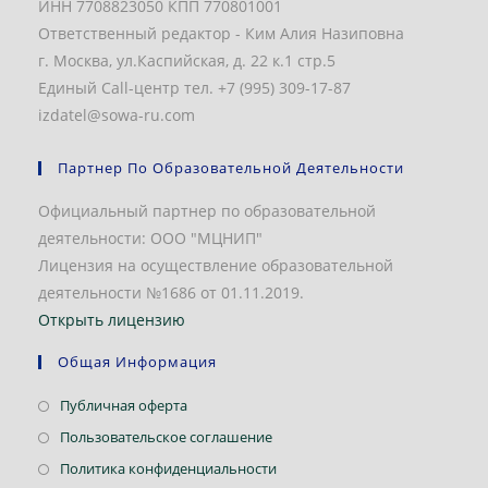
ИНН 7708823050 КПП 770801001
Ответственный редактор - Ким Алия Назиповна
г. Москва, ул.Каспийская, д. 22 к.1 стр.5
Единый Call-центр тел. +7 (995) 309-17-87
izdatel@sowa-ru.com
Партнер По Образовательной Деятельности
Официальный партнер по образовательной
деятельности: ООО "МЦНИП"
Лицензия на осуществление образовательной
деятельности №1686 от 01.11.2019.
Открыть лицензию
Общая Информация
Откроется
Публичная оферта
в
Откроется
Пользовательское соглашение
новой
в
Откроется
Политика конфиденциальности
вкладке