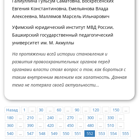
Галиуллина Гульсум Саматовна, Воскресенских
Евгения Константиновна, Емельянова Влада
Алексеевна, Маллямов Марсель Ильнарович
Уфимский юридический институт МВД России,
Башкирский государственный педагогический
университет им. М. Акмуллы
На протяжении всей истории становления и
развития правоохранительных органов перед
органами власти стоял вопрос о том, как бороться с
таким внутренним явлением как халатность. Данная
тема не потеряла своей актуальности...
Назад
1
...
30
...
60
...
90
...
120
...
150
...
180
...
210
...
240
...
270
...
300
...
330
...
360
...
390
...
420
...
450
...
480
...
510
...
540
...
547
548
549
550
551
552
553
554
555