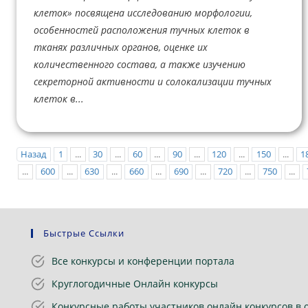
клеток» посвящена исследованию морфологии,
особенностей расположения тучных клеток в
тканях различных органов, оценке их
количественного состава, а также изучению
секреторной активности и солокализации тучных
клеток в...
Назад
1
...
30
...
60
...
90
...
120
...
150
...
1
...
600
...
630
...
660
...
690
...
720
...
750
...
Быстрые Ссылки
Все конкурсы и конференции портала
Круглогодичные Онлайн конкурсы
Конкурсные работы участников онлайн конкурсов в 