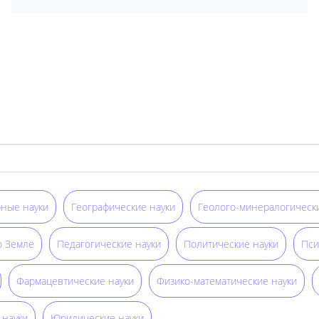
ные науки
Географические науки
Геолого-минералогически
о Земле
Педагогические науки
Политические науки
Пси
Фармацевтические науки
Физико-математические науки
 науки
Юридические науки