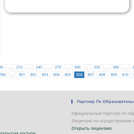
80
...
210
...
240
...
270
...
300
...
330
...
360
...
780
...
801
802
803
804
805
806
807
808
809
810
Партнер По Образователь
Официальный партнер по об
Лицензия на осуществление о
Открыть лицензию
открытом доступе